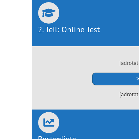
2. Teil: Online Test
[adrota
[adrota
Bestenliste