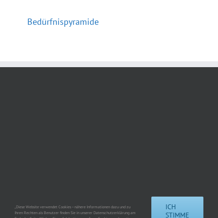
Bedürfnispyramide
ICH
„Diese Website verwendet Cookies – nähere Informationen dazu und zu
Ihren Rechten als Benutzer finden Sie in unserer Datenschutzerklärung am
STIMME