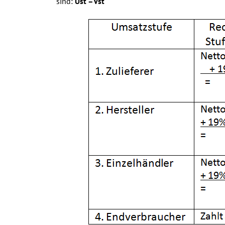
sind:
Ust –Vst