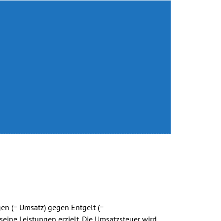
gen (= Umsatz) gegen Entgelt (=
eine Leistungen erzielt. Die Umsatzsteuer wird