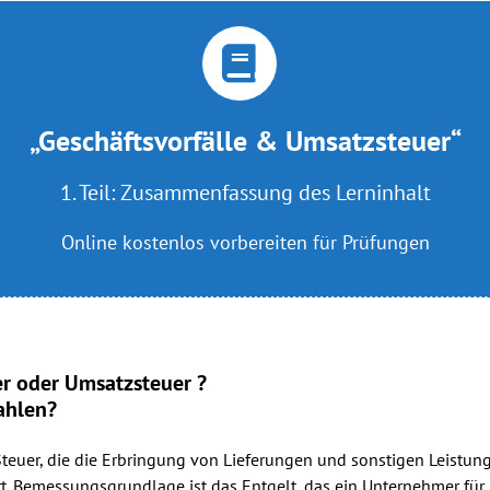
„Geschäftsvorfälle & Umsatzsteuer“
1. Teil: Zusammenfassung des Lerninhalt
Online kostenlos vorbereiten für Prüfungen
er oder Umsatzsteuer ?
ahlen?
 Steuer, die die Erbringung von Lieferungen und sonstigen Leistun
. Bemessungsgrundlage ist das Entgelt, das ein Unternehmer für s