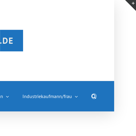
nn
Industriekaufmann/frau